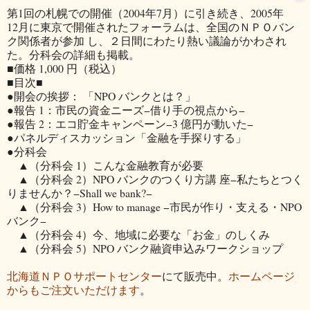
第1回の札幌での開催（2004年7月）に引き続き、2005年
12月に東京で開催されたフォーラムは、全国のＮＰＯバン
ク関係者が参加 し、２日間にわたり熱い議論がかわされ
た。分科会の詳細も掲載。
■価格 1,000 円（税込）
■目次■
●開会の挨拶： 「NPO バンクとは？」
●報告 1：市民の資金ニーズ−借り手の視点から−
●報告 2：エコ貯金キャンペーン−3 億円が動いた−
●パネルディスカッション「金融を手探りする」
●分科会
▲（分科会 1）こんな金融教育が必要
▲（分科会 2）NPO バンクのつくり方講 座−私たちとつく
りませんか？−Shall we bank?−
▲（分科会 3）How to manage −市民が作り・支える・NPO
バンク−
▲（分科会 4）今、地域に必要な「お金」のしくみ
▲（分科会 5）NPO バンク融資申込みワークショップ
北海道ＮＰＯサポートセンター
にて販売中。
ホームページ
からもご注文いただけます
。