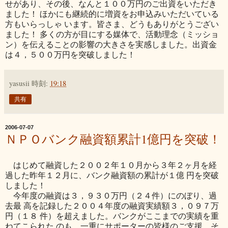
せがあり、その後、なんと１００万円のご出資をいただき
ました！ ほかにも継続的に増資をお申込みいただいている
方もいらっしゃ います。皆さま、どうもありがとうござい
ました！ 多くの方が目にする媒体で、活動理念（ミッショ
ン）を伝えることの影響の大きさを実感しました。出資金
は４，５００万円を突破しました！
yasusii
時刻:
19:18
共有
2006-07-07
ＮＰＯバンク融資額累計1億円を突破！
はじめて融資した２００２年１０月から３年２ヶ月を経
過した昨年１２月に、バンク融資額の累計が１億 円を突破
しました！
今年度の融資は３，９３０万円（２４件）にのぼり、過
去最 高を記録した２００４年度の融資実績額３，０９７万
円（１８ 件）を超えました。バンクがここまでの実績を重
ねてこられた のも、一重にサポーターの皆様のご支援、そ