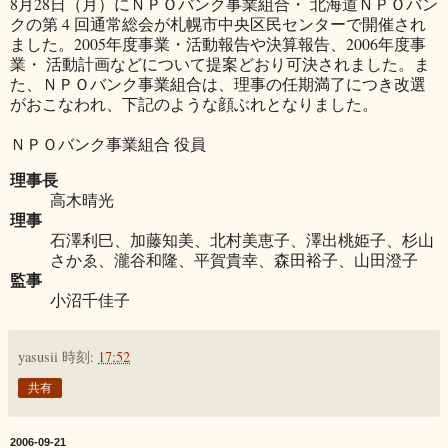
8月28日（月）にＮＰＯバンク事業組合・ 北海道ＮＰＯバン
クの第 4 回通常総会が札幌市中央区民センターで開催され
ました。2005年度事業・活動報告や決算報告、2006年度事
業・ 活動計画などについて提案どおり可決されました。ま
た、ＮＰＯバンク事業組合は、理事の任期満了につき改選
がおこなわれ、下記のような顔ぶれとなりました。
ＮＰＯバンク事業組合 役員
理事長
高木晴光
理事
石澤利巳、加藤知美、北村美恵子、澤出桃姫子、杉山
さかゑ、瀧谷和隆、平賀貴幸、森田裕子、山田澄子
監事
小沼千佳子
yasusii
時刻:
17:52
共有
2006-09-21