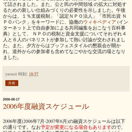
て話されました。また、公と民の中間領域 の拡大に対処す
るための新しい仕組みづくりの必要性を示しました。午後
からは、１％支援税制」「認定ＮＰＯ法人」「市民出資 Ｎ
ＰＯバンク」をキーワードに、協働の
ウィキペディア
(イン
ターネット上で自由参加による共同編集をおこなう百科事
典）として、 ＮＰＯの税制と資金支援についてそれぞれ４
人と６人のパネリストが参加して熱い討論が交わされまし
た。また、夕方からはブッフェスタイルの懇親会が開か
れ、道外からの参加者も含めてなごやかな交流の場となり
ました。
yasusii
時刻:
18:57
共有
2006-08-17
2006年度融資スケジュール
2006年度(2006年7月-2007年6月)の融資スケジュールは以下
の通りです。なお
予定が変更になる場合もあります
ので、