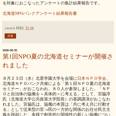
を対象におこなったアンケートの集計結果報告です。
北海道NPOバンクアンケート結果報告書
yasusii
時刻:
21:16
共有
2006-08-30
第1回NPO夏の北海道セミナーが開催さ
れました
８月２３日（水）北星学園大学を会場に
日本ＮＰＯ学会
、
北海道ＮＰＯバンク共催による「第１回ＮＰＯ夏の北海道
セミナー」がおこなわれ、８０人が参加しました。「ＮＰ
Ｏと自治体の協働を＜具体的＞に考える」として、宮脇淳
氏（北海道大学公共政策大学院長）の基調講演がおこなわ
れました。宮脇氏は、協働の本質は「共に考え共に行動す
る」として従来型の官→民の一方的な関係のお任せ民主主
義を脱却した、多様で創造的な関係性の新しい協働につい