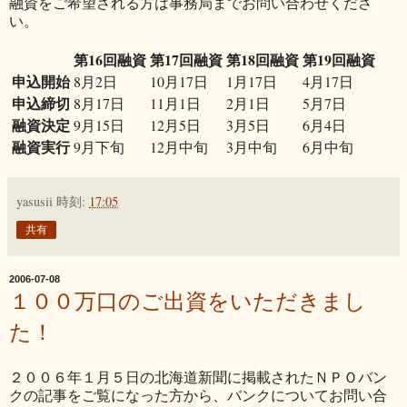
融資をご希望される方は事務局までお問い合わせくださ
い。
第16回融資
第17回融資
第18回融資
第19回融資
申込開始
8月2日
10月17日
1月17日
4月17日
申込締切
8月17日
11月1日
2月1日
5月7日
融資決定
9月15日
12月5日
3月5日
6月4日
融資実行
9月下旬
12月中旬
3月中旬
6月中旬
yasusii
時刻:
17:05
共有
2006-07-08
１００万口のご出資をいただきまし
た！
２００６年１月５日の北海道新聞に掲載されたＮＰＯバン
クの記事をご覧になった方から、バンクについてお問い合