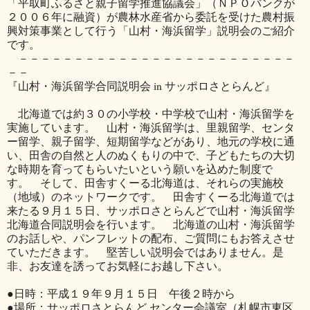
「平取町ふるさと親子留学推進協議会」（ＮＰＯバンクが
２００６年に融資）が農林水産省から委託を受けた農村振
興対策事業として行う「山村・海浜留学」説明会のご紹介
です。
－－－－－－－－－－－－－－－－－－－－－－－－－
－－
『山村・海浜留学合同説明会 in サッポロさとらんど』
北海道では約３０の小学校・中学校で山村・海浜留学を
実施しています。 山村・海浜留学は、里親留学、センタ
ー留学、親子留学、短期留学などがあり、地元の学校に通
い、田舎の自然と人のぬくもりの中で、子どもたちの大切
な時期を育ってもらいたいという願いを込めた制度で
す。 そして、田舎すくーる北海道は、それらの実施校
（地域）のネットワークです。 田舎すくーる北海道では
来たる９月１５日、サッポロさとらんどで山村・海浜留学
北海道合同説明会を行います。 北海道の山村・海浜留学
のお話しや、パンフレットの配布、ご質問にもお答えさせ
ていただきます。 堅苦しい説明会ではありません。是
非、お友達を誘ってお気軽にお越し下さい。
●日時：平成１９年９月１５日 午後２時から
●場所：サッポロさとらんど センター会議室（札幌市東区